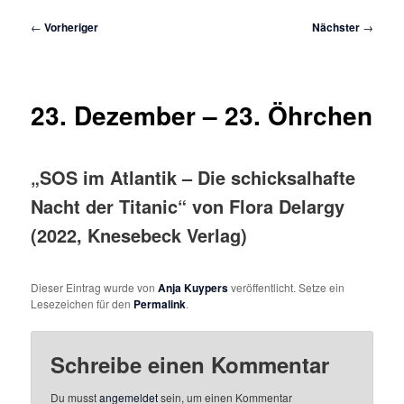
Beitragsnavigation
←
Vorheriger
Nächster
→
23. Dezember – 23. Öhrchen
„SOS im Atlantik – Die schicksalhafte
Nacht der Titanic“ von Flora Delargy
(2022, Knesebeck Verlag)
Dieser Eintrag wurde von
Anja Kuypers
veröffentlicht. Setze ein
Lesezeichen für den
Permalink
.
Schreibe einen Kommentar
Du musst
angemeldet
sein, um einen Kommentar