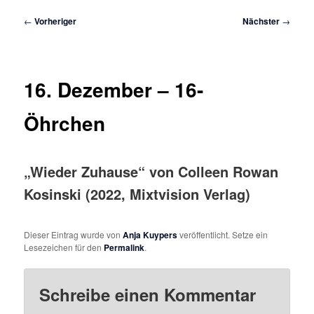
Beitragsnavigation
←
Vorheriger
Nächster
→
16. Dezember – 16-
Öhrchen
„Wieder Zuhause“ von Colleen Rowan
Kosinski (2022, Mixtvision Verlag)
Dieser Eintrag wurde von
Anja Kuypers
veröffentlicht. Setze ein
Lesezeichen für den
Permalink
.
Schreibe einen Kommentar