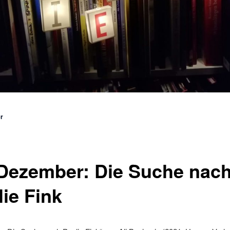
vigation
er
 Dezember: Die Suche nac
lie Fink