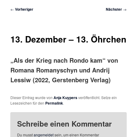
Beitragsnavigation
←
Vorheriger
Nächster
→
13. Dezember – 13. Öhrchen
„Als der Krieg nach Rondo kam“ von
Romana Romanyschyn und Andrij
Lessiw (2022, Gerstenberg Verlag)
Dieser Eintrag wurde von
Anja Kuypers
veröffentlicht. Setze ein
Lesezeichen für den
Permalink
.
Schreibe einen Kommentar
Du musst
angemeldet
sein, um einen Kommentar