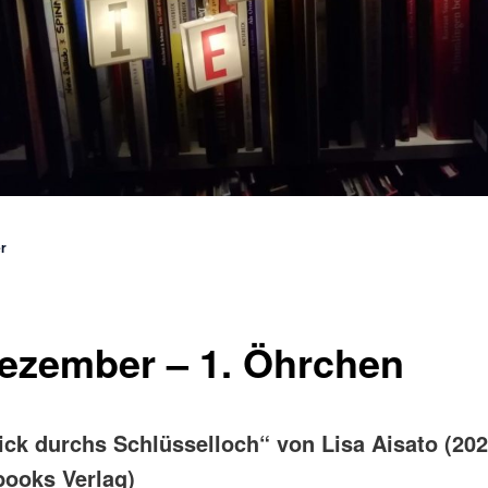
vigation
er
Dezember – 1. Öhrchen
ick durchs Schlüsselloch“ von Lisa Aisato (202
ooks Verlag)